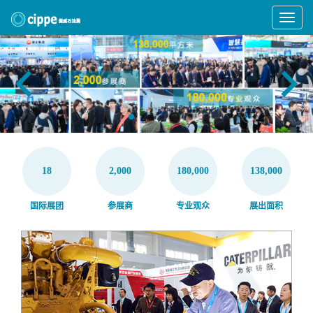
Toggle
Navigat
18
2,000
180,000
138,000
国际展团
参展商
专业观众
展出面积