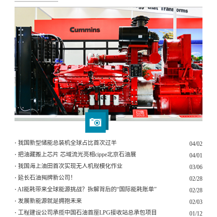
⋅ 我国新型储能总装机全球占比首次过半
04/02
⋅ 把油藏搬上芯片 芯域流光亮相cippe北京石油展
04/01
⋅ 我国海上油田首次实现无人机规模化作业
03/06
⋅ 延长石油揭牌新公司！
02/28
⋅ AI能耗带来全球能源挑战？拆解背后的“国际能耗账单”
02/28
⋅ 发展新能源就是拥抱未来
02/03
⋅ 工程建设公司承揽中国石油首座LPG接收站总承包项目
01/12