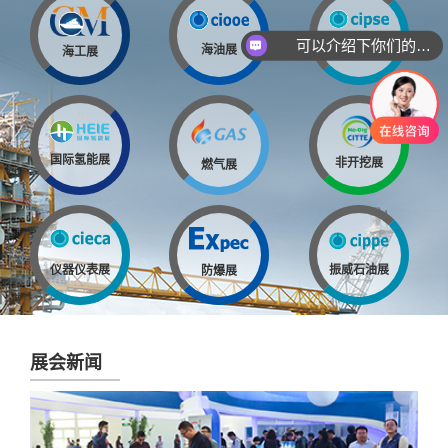
可以介绍下你们的产品么
海油展
安全防护展
海工展
你们是怎么收费的呢
国际氢能展
非开挖展
燃气展
仪器仪表展
振威石油展
防爆展
展会新闻