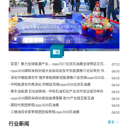
⋅ 官宣！聚力全球能源产业，cippe2027北京石油展全球预定正式启动
07/23
⋅ cippe2026国际采购对接大会启动会及中东能源推介论坛举办 共绘全
04/10
⋅ 深化中俄能源合作 俄罗斯鞑靼斯坦能源推介会亮相cippe2026北京石
04/10
⋅ 中阿能源合作再深化 阿根廷亮相cippe2026北京石油展
04/10
⋅ 携手话能源 石化启新程 - 中哈石油石化产业合作会议成功举办
04/10
⋅ cippe2026国际采购对接会圆满落幕 助力产业链互联互通
04/10
⋅ 国际代表团参观cippe2026石油展
04/10
⋅ 三桶油百余家参观团莅临参观cippe2026石油展
04/10
更多 >>
行业新闻